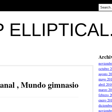
 ELLIPTICA
Archi
noviembr
octubre 
agosto 2
mayo 20
anal , Mundo gimnasio
abril 201
marzo 20
febrero 
enero 20
diciembr
noviembr