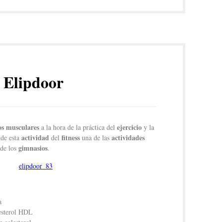
l Elipdoor
s musculares
ejercicio
a la hora de la práctica del
y la
actividad
fitness
actividades
 de esta
del
una de las
gimnasios
de los
.
a
esterol HDL