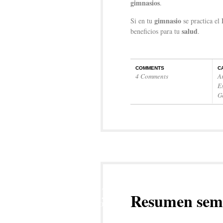
gimnasios
.
gimnasio
Si en tu
se practica el
salud
beneficios para tu
.
COMMENTS
C
4 Comments
A
E
G
13
Resumen sem
NOV