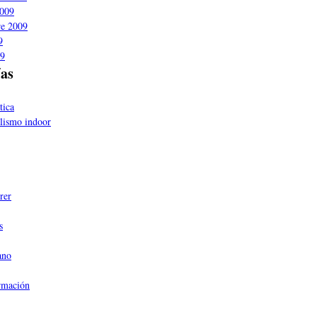
2009
re 2009
9
09
ías
tica
clismo indoor
rer
s
ano
rmación