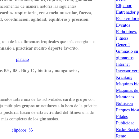
Elipdoor
incrementar de manera notoria las siguientes
Entrenador p
cardio- respiratoria, resistencia muscular, fuerza,
Estar en for
d, coordinación, agilidad, equilibrio y precisión.
Eventos
Feria fitness
Fitness
alimentos tropicales
, uno de los
que más energía nos
General
mnasio
practicar
deporte
a
nuestro
favorito.
Gimnasio en 
gimnasios
Internet
s B3 , B5 , B6 y C , biotina , manganesio ,
Inversor vert
Kranking
Maquinas bio
Maquinas de
Maratones
cardio grupo
ientos sobre una de las actividades
con
Nutricion
grupos musculares
aja múltiples
a la hora de la práctica
Parques bios
postura
actividad
fitness
la
, hacen de esta
del
una de
Pilates
gimnasios
más completas de los
.
Publicidad
Redes Social
Remo