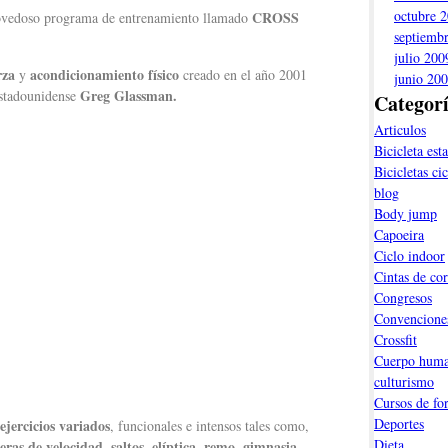
octubre 
CROSS
vedoso programa de entrenamiento llamado
septiemb
julio 200
rza
acondicionamiento físico
y
creado en el año 2001
junio 20
Greg Glassman.
stadounidense
Categor
Articulos
Bicicleta esta
Bicicletas ci
blog
Body jump
Capoeira
Ciclo indoor
Cintas de cor
Congresos
Convencione
Crossfit
Cuerpo hum
culturismo
Cursos de fo
Deportes
ejercicios variados
, funcionales e intensos tales como,
Dieta
eras de velocidad, saltos, elíptica, remo, gimnasia
…