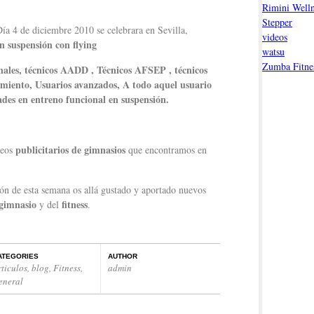
Rimini Welln
Stepper
a 4 de diciembre 2010 se celebrara en Sevilla,
videos
 suspensión con flying
watsu
Zumba Fitne
ales, técnicos AADD , Técnicos AFSEP , técnicos
miento, Usuarios avanzados, A todo aquel usuario
ades en entreno funcional en suspensión.
publicitarios de gimnasios
eos
que encontramos en
ón de esta semana os allá gustado y aportado nuevos
gimnasio
fitness
y del
.
ATEGORIES
AUTHOR
rticulos
,
blog
,
Fitness
,
admin
eneral