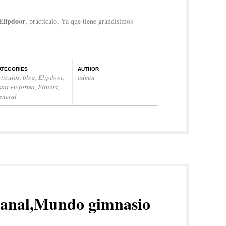
Elipdoor
, practicalo, Ya que tiene grandísimos
ATEGORIES
AUTHOR
rticulos
,
blog
,
Elipdoor
,
admin
star en forma
,
Fitness
,
eneral
anal,Mundo gimnasio