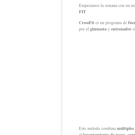
Empezamos la semana con un no
FIT
CrossFit
fue
es un programa de
gimnasta
entrenador
por el
y
e
múltiples 
Este método combina
levantamiento de pesas
carr
el
,