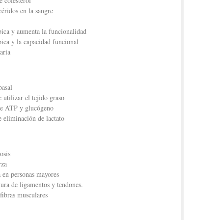
e colesterol
céridos en la sangre
ica y aumenta la funcionalidad
ica y la capacidad funcional
aria
basal
utilizar el tejido graso
de ATP y glucógeno
 eliminación de lactato
osis
rza
a en personas mayores
tura de ligamentos y tendones.
 fibras musculares