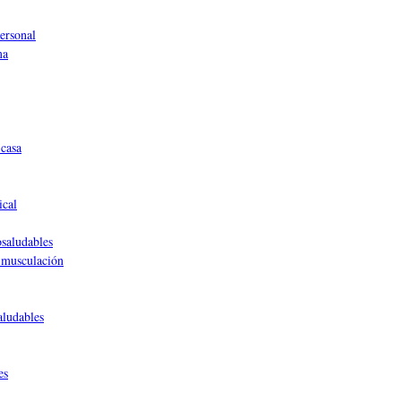
ersonal
ma
casa
ical
saludables
 musculación
aludables
es