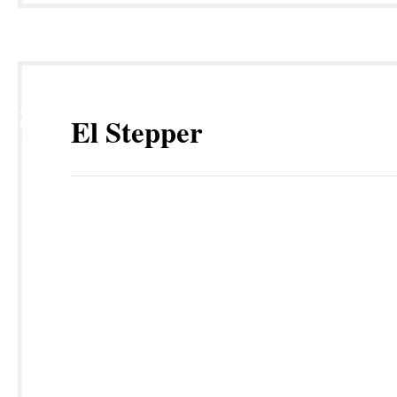
28
El Stepper
OCT