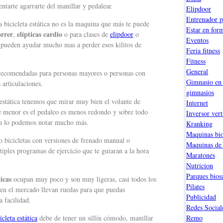
entarte agarrarte del manillar y pedalear.
Elipdoor
Entrenador p
a bicicleta estática no es la maquina que más te puede
Estar en for
orrer
elípticas cardio
,
o para clases de
elipdoor
o
Eventos
 pueden ayudar mucho mas a perder esos kilitos de
Feria fitness
Fitness
General
y recomendadas para personas mayores o personas con
Gimnasio en 
 articulaciones.
gimnasios
a estática tenemos que mirar muy bien el volante de
Internet
te menor es el pedaleo es menos redondo y sobre todo
Inversor vert
un lo podemos notar mucho más.
Kranking
Maquinas bio
 bicicletas con versiones de frenado manual o
Maquinas de
tiples programas de ejercicio que te guiaran a la hora
Maratones
Nutricion
Parques bios
ticas
ocupan muy poco y son muy ligeras, casi todos los
Pilates
n el mercado llevan ruedas para que puedas
Publicidad
 facilidad.
Redes Social
icleta estática
debe de tener un sillín cómodo, manillar
Remo