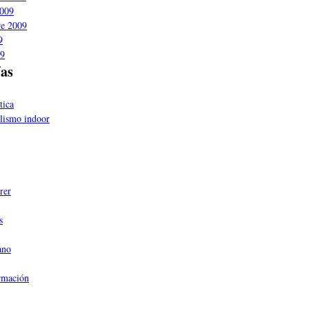
2009
re 2009
9
09
ías
tica
clismo indoor
rer
s
ano
rmación