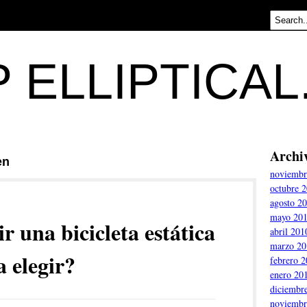
 ELLIPTICA
Archi
en
noviembr
octubre 
agosto 2
mayo 20
r una bicicleta estática
abril 201
marzo 20
a elegir?
febrero 
enero 20
diciembr
noviembr