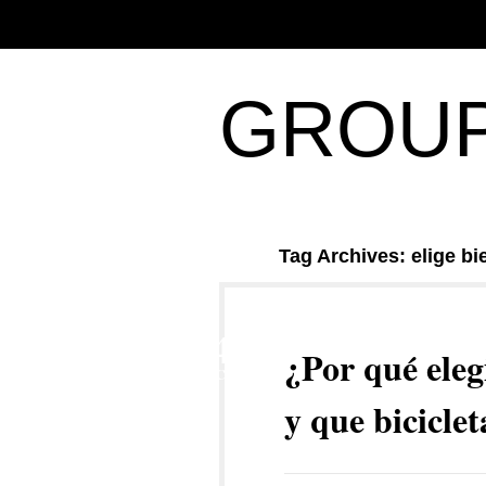
GROUP
Tag Archives: elige bi
4
¿Por qué elegi
OCT
y que biciclet