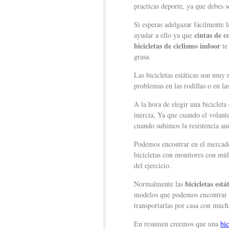
practicas deporte, ya que debes s
Si esperas adelgazar fácilmente l
cintas de c
ayudar a ello ya que
bicicletas de ciclismo indoor
te
grasa.
Las bicicletas estáticas son mu
problemas en las rodillas o en las
A la hora de elegir una biciclet
inercia, Ya que cuando el volan
cuando subimos la resistencia a
Podemos encontrar en el mercado
bicicletas con monitores con múl
del ejercicio.
bicicletas está
Normalmente las
modelos que podemos encontrar e
transportarlas por casa con mucha
En resumen creemos que una
bic