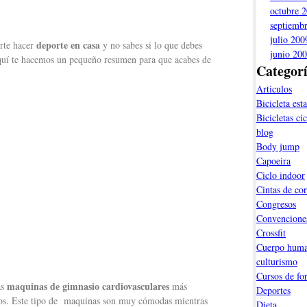
octubre 
septiemb
julio 200
deporte en casa
erte hacer
y no sabes si lo que debes
junio 20
uí te hacemos un pequeño resumen para que acabes de
Categor
Articulos
Bicicleta esta
Bicicletas ci
blog
Body jump
Capoeira
Ciclo indoor
Cintas de cor
Congresos
Convencione
Crossfit
Cuerpo hum
culturismo
Cursos de fo
maquinas de gimnasio cardiovasculares
as
más
Deportes
os. Este tipo de maquinas son muy cómodas mientras
Dieta