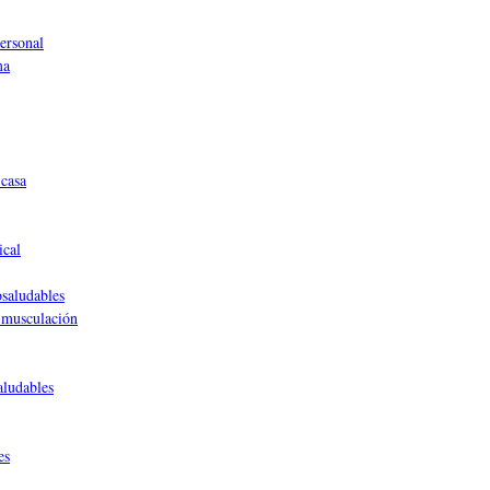
ersonal
ma
casa
ical
saludables
 musculación
aludables
es