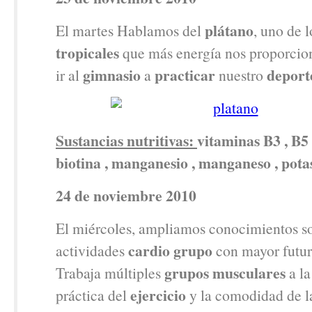
plátano
El martes Hablamos del
, uno de 
tropicales
que más energía nos proporcion
gimnasio
practicar
deport
ir al
a
nuestro
Sustancias nutritivas:
vitaminas B3 , B5 
biotina , manganesio , manganeso , potas
24 de noviembre 2010
El miércoles, ampliamos conocimientos so
cardio grupo
actividades
con mayor futur
grupos musculares
Trabaja múltiples
a la
ejercicio
práctica del
y la comodidad de 