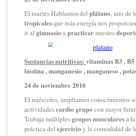
plátano
El martes Hablamos del
, uno de 
tropicales
que más energía nos proporcion
gimnasio
practicar
deport
ir al
a
nuestro
Sustancias nutritivas:
vitaminas B3 , B5 
biotina , manganesio , manganeso , potas
24 de noviembre 2010
El miércoles, ampliamos conocimientos so
cardio grupo
actividades
con mayor futur
grupos musculares
Trabaja múltiples
a la
ejercicio
práctica del
y la comodidad de 