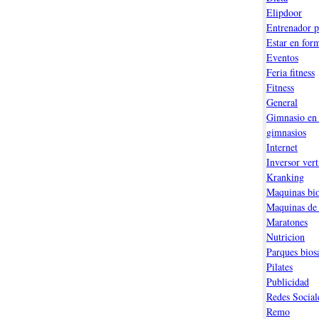
Elipdoor
Entrenador p
Estar en for
Eventos
Feria fitness
Fitness
General
Gimnasio en 
gimnasios
Internet
Inversor vert
Kranking
Maquinas bio
Maquinas de
Maratones
Nutricion
Parques bios
Pilates
Publicidad
Redes Social
Remo