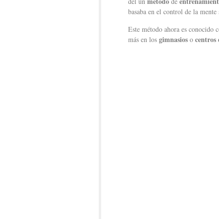
método
entrenamient
del un
de
basaba en el control de la mente 
Este método ahora es conocido 
gimnasios
centros d
más en los
o