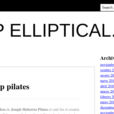
 ELLIPTICA
Archi
noviembr
octubre 
agosto 2
mayo 20
p pilates
abril 201
marzo 20
febrero 
enero 20
diciembr
deos
Joseph Hubertus Pilates
de
el cual fue el creador
noviembr