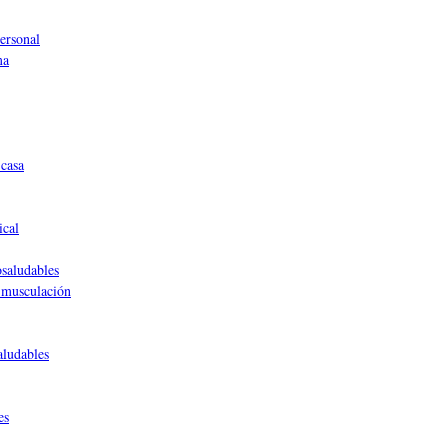
ersonal
ma
casa
ical
saludables
 musculación
aludables
es