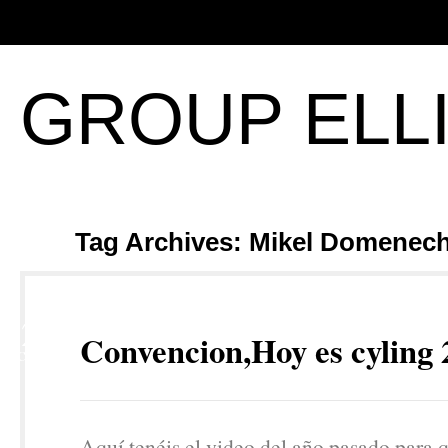
GROUP ELL
Tag Archives: Mikel Domenec
12
Convencion,Hoy es cyling 
OCT
Aquí tenéis el video del año pasado para 