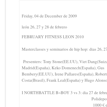
Friday, 04 de December de 2009
león 26, 27 y 28 de febrero
FEBRUARY FITNESS LEON 2010
Masterclasses y seminarios de hip hop: dias 26, 27
Presenters: Tony Stone(EE.UU), Viet Dang(Suiza
Madrid(España), Keko Domenech(España), Gus
Bembery(EE.UU), Irene Pallares(España), Robert
Costa(Brasil), Frank Leal(España) y Hugo Alons
I NORTHBATTLE B~BOY 3 vs 3: dia 27 de febr
Polideportivo de la
1000 € en prem