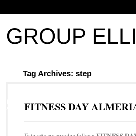
GROUP ELL
Tag Archives: step
16
FITNESS DAY ALMERIA
NOV
FITNESS DA
Este año no puedes fallar a