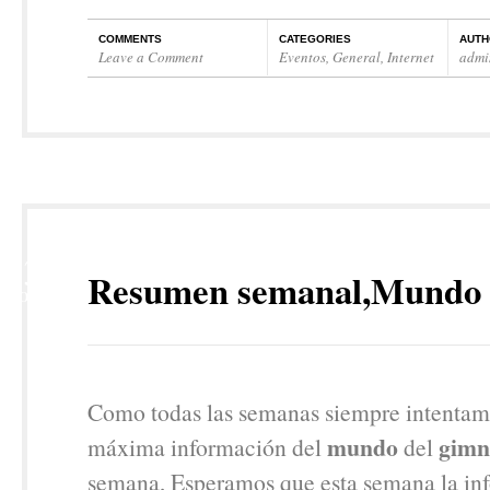
COMMENTS
CATEGORIES
AUTH
Leave a Comment
Eventos
,
General
,
Internet
admi
13
Resumen semanal,Mundo 
NOV
Como todas las semanas siempre intentamo
mundo
gimn
máxima información del
del
semana, Esperamos que esta semana la in