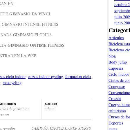
RAN EN:
octubre 
septiemb
GIMNASIO DA VINCI
CETE
julio 200
junio 20
E GIMNASIO INTENSE FITNESS
Categor
RANADA GIMNASIO FLORIDA
Articulos
Bicicleta esta
GIMNASIO ONTIME FITNESS
RCIA
Bicicletas ci
NTRAR EN LA WEB
blog
Body jump
Capoeira
Ciclo indoor
sos ciclo indoor
,
cursos indoor cycling
,
formacion ciclo
Cintas de cor
g
,
maxcycling
Congresos
Convencione
Crossfit
Cuerpo hum
ATEGORIES
AUTHOR
ursos de formación
,
admin
culturismo
ventos
Cursos de fo
Deportes
entrenador
CAMPAÑA ESPECIAL ANEF .CURSO
Dieta