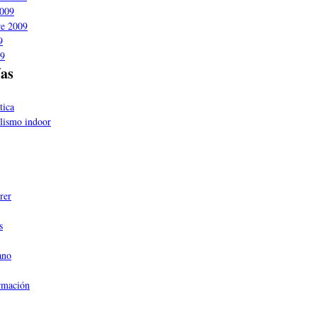
2009
re 2009
9
09
ías
tica
clismo indoor
rer
s
ano
rmación