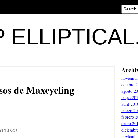
 ELLIPTICA
Archi
noviembr
octubre 
sos de Maxcycling
agosto 2
mayo 20
abril 201
marzo 20
febrero 
enero 20
diciembr
CLING!!
noviembr