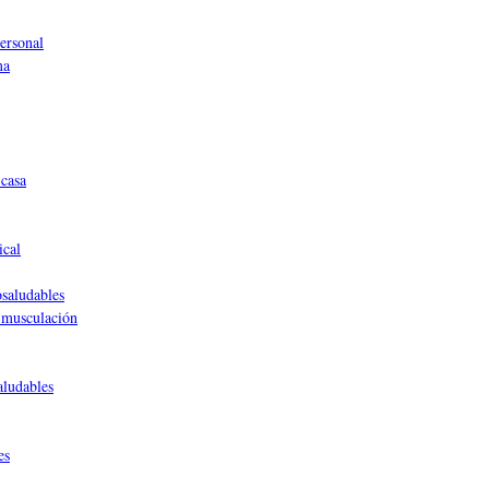
ersonal
ma
casa
ical
saludables
 musculación
aludables
es