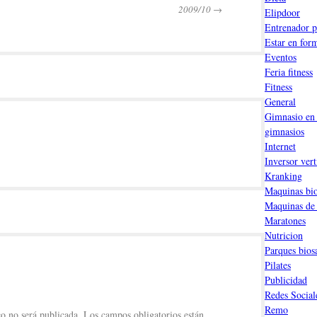
2009/10
→
Elipdoor
Entrenador p
Estar en for
Eventos
Feria fitness
Fitness
General
Gimnasio en 
gimnasios
Internet
Inversor vert
Kranking
Maquinas bio
Maquinas de
Maratones
Nutricion
Parques bios
Pilates
Publicidad
Redes Social
Remo
co no será publicada.
Los campos obligatorios están