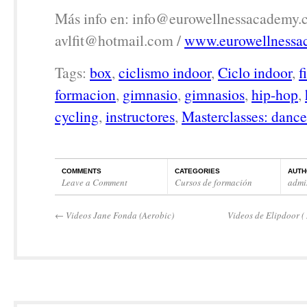
Más info en: info@eurowellnessacademy.
avlfit@hotmail.com /
www.eurowellnessa
Tags:
box
,
ciclismo indoor
,
Ciclo indoor
,
f
formacion
,
gimnasio
,
gimnasios
,
hip-hop
,
cycling
,
instructores
,
Masterclasses: dance
COMMENTS
CATEGORIES
AUTH
Leave a Comment
Cursos de formación
admi
←
Videos Jane Fonda (Aerobic)
Videos de Elipdoor (